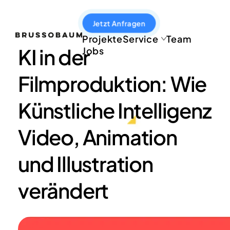
Jetzt Anfragen
Projekte
Service
Team
KI in der
Jobs
Erklärvideo
Filmproduktion: Wie
Motiondesign
Illustration
Künstliche Intelligenz
Video, Animation
und Illustration
verändert