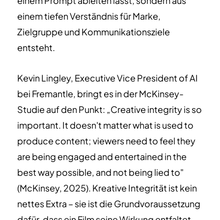
einem Prompt ableiten lässt, sondern aus
einem tiefen Verständnis für Marke,
Zielgruppe und Kommunikationsziele
entsteht.
Kevin Lingley, Executive Vice President of AI
bei Fremantle, bringt es in der McKinsey-
Studie auf den Punkt: „Creative integrity is so
important. It doesn't matter what is used to
produce content; viewers need to feel they
are being engaged and entertained in the
best way possible, and not being lied to"
(McKinsey, 2025). Kreative Integrität ist kein
nettes Extra – sie ist die Grundvoraussetzung
dafür, dass ein Film seine Wirkung entfaltet.