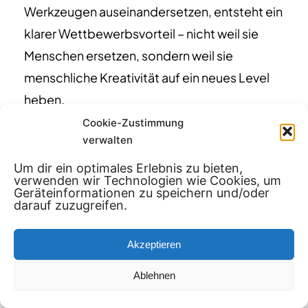
Werkzeugen auseinandersetzen, entsteht ein
klarer Wettbewerbsvorteil – nicht weil sie
Menschen ersetzen, sondern weil sie
menschliche Kreativität auf ein neues Level
heben.
Cookie-Zustimmung
verwalten
Denn am Ende gilt für die Filmproduktion das
Gleiche wie für jede andere Form der
Um dir ein optimales Erlebnis zu bieten,
verwenden wir Technologien wie Cookies, um
Kommunikation: Es gewinnt nicht, wer die
Geräteinformationen zu speichern und/oder
darauf zuzugreifen.
neueste Technologie einsetzt, sondern wer
die beste Geschichte erzählt. KI macht es nur
Akzeptieren
möglich, diese Geschichte schneller,
effizienter und visuell eindrucksvoller zu
Ablehnen
erzählen als je zuvor – vorausgesetzt, ein