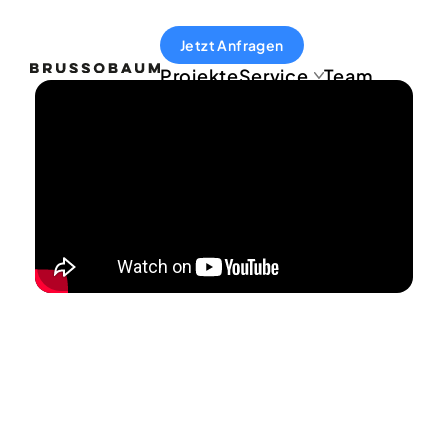
Jetzt Anfragen
Projekte
Service
Team
Jobs
Erklärvideo
Motiondesign
Illustration