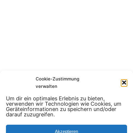
Cookie-Zustimmung
verwalten
Gutenbergstraße 88/1
Um dir ein optimales Erlebnis zu bieten,
verwenden wir Technologien wie Cookies, um
70197 Stuttgart
Geräteinformationen zu speichern und/oder
darauf zuzugreifen.
hello@brussobaum.de
Telefon:
(+49) 711 / 342 481 85
Akzeptieren